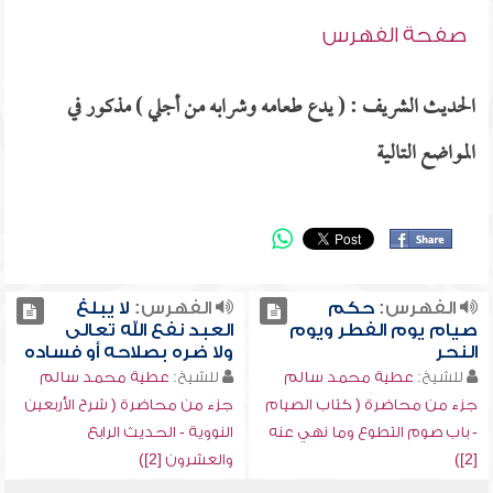
صفحة الفهرس
الحديث الشريف : ( يدع طعامه وشرابه من أجلي ) مذكور في
المواضع التالية
الفهرس:
حكم
الفهرس:
لا يبلغ
صيام يوم الفطر ويوم
العبد نفع الله تعالى
النحر
ولا ضره بصلاحه أو فساده
للشيخ:
عطية محمد سالم
للشيخ:
عطية محمد سالم
جزء من محاضرة ( كتاب الصيام
جزء من محاضرة ( شرح الأربعين
- باب صوم التطوع وما نهي عنه
النووية - الحديث الرابع
[2])
والعشرون [2])