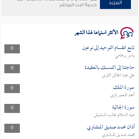
وأمنهم من خوف 9
المزيد
خدمة البث المباشر
سلسلة محاضرات نفحات رمضانية 1444هـ
الأكثر استماعا لهذا الشهر
تابع انقسام التوحيد إلى نوعين
0
ياسر برهامي
حاجتنا إلى التمسك بالعقيدة
0
علي عبد الخالق القرني
سورة الملك
0
أحمد المعصراوي
سورة الجاثية
0
عبد السلام غالب السفياني
أذان محمد صديق المنشاوي
0
محمد صديق المنشاوي