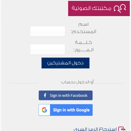
مكتبتك الصوتية
اسم
المستخدم:
كـلـــمـة
الـمـــــرور:
دخول المشتركين
أو الدخول بحساب
استرجاع الرمز السري