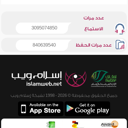
عدد مرات
3095074850
الاستماع
عدد مرات الحفظ
840639540
جميع الحقوق محفوظة © 2026 - 1998 لشبكة إسلام ويب