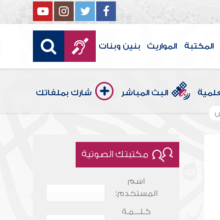
المكتبة
المواريث
بنين وبنات
علمية
البث المباشر
شارك بملفاتك
س
مكتبتك الصوتية
اسم
المستخدم:
كـلـــمـة