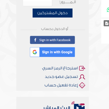
الـمـــــرور:
دخول المشتركين
أو الدخول بحساب
استرجاع الرمز السري
تسجيل عضو جديد
إعادة تفعيل حساب
البث المباشر