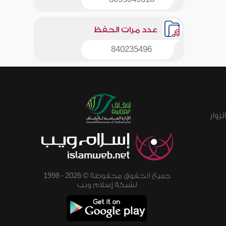
عدد مرات الحفظ
840235496
زوار
جميع الحقوق محفوظة © 2026 - 1998
لشبكة إسلام ويب