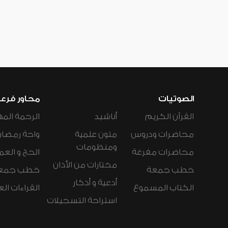
الصوتيات
محاور فرع
القرآن الكريم
أناشيد
الرحمة المه
محاضرات ودروس
متون علمية
واحة رمضان
ومنظومات
محاضرات مفرغة
الحج و العم
مختارات من الأذان
خطب جمعة
خطب جمع
أدعية و أذكار
الكتاب المسموع
القراءات ال
استراحة التسجيلات