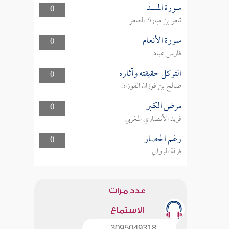
سورة المسد
0
ثامر بن مبارك العامر
سورة الأنعام
0
فارس عباد
التوكل حقيقته وآثاره
0
صالح بن فوزان الفوزان
مرض الكبر
0
فريد الأنصاري المغربي
رغم الحصار
0
فرقة الروابي
عدد مرات
الاستماع
3095049318