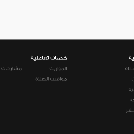
ية
خدمات تفاعلية
داة
المواريث
مشاركات ال
مواقيت الصلاة
رة
ة
عشر