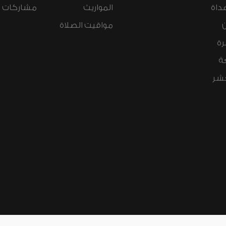
داة
المواريث
مشاركات ال
مواقيت الصلاة
رة
ة
عشر