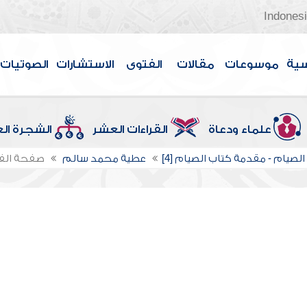
Indones
سية
موسوعات
مقالات
الفتوى
الاستشارات
الصوتيات
علماء ودعاة
القراءات العشر
الشجرة ال
لصيام - مقدمة كتاب الصيام [4]
عطية محمد سالم
صفحة ال