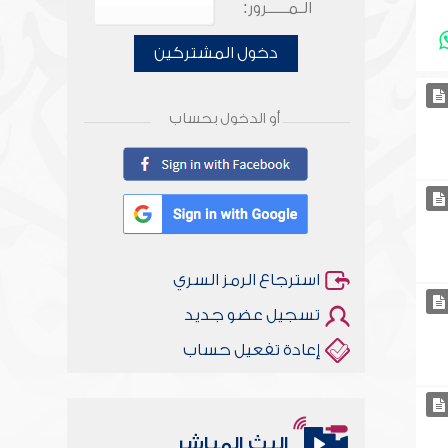
الـمـــــرور:
دخول المشتركين
أو الدخول بحساب
استرجاع الرمز السري
تسجيل عضو جديد
إعادة تفعيل حساب
البث المباشر