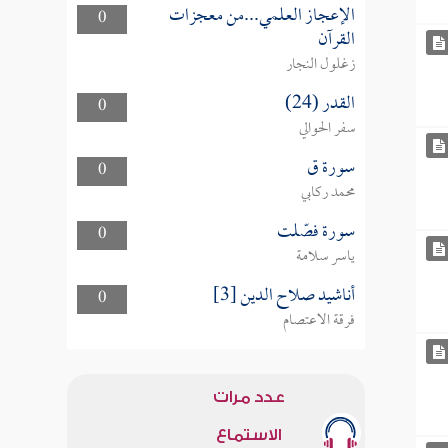
الإعجاز العلمي...من معجزات
0
القرآن
زغلول النجار
القدر (24)
0
سفر الحوالي
سورة ق
0
محمد ركابي
سورة فصّلت
0
ياسر سلامة
أناشيد صلاح الدين [3]
0
فرقة الاعتصام
عدد مرات
الاستماع