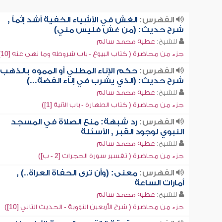
الفهرس:
الغش في الأِشِياء الخفية أشد إثماً ,
شرح حديث: (من غش فليس مني)
للشيخ:
عطية محمد سالم
جزء من محاضرة ( كتاب البيوع - باب شروطه وما نهي عنه [10])
الفهرس:
حكم الإناء المطلي أو المموه بالذهب 
شرح حديث: (الذي يشرب في إناء الفضة...)
للشيخ:
عطية محمد سالم
جزء من محاضرة ( كتاب الطهارة - باب الآنية [1])
الفهرس:
رد شبهة: منع الصلاة في المسجد
النبوي لوجود القبر , الأسئلة
للشيخ:
عطية محمد سالم
جزء من محاضرة ( تفسير سورة الحجرات [2 - ب])
الفهرس:
معنى: (وأن ترى الحفاة العراة..) ,
أمارات الساعة
للشيخ:
عطية محمد سالم
جزء من محاضرة ( شرح الأربعين النووية - الحديث الثاني [10])