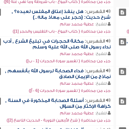
جزء من محاضرة ( كتاب البيوع - باب شروطه وما نهي عنه [6])
الفهرس:
هل ينفذ إعتاق المفلس لعبده؟ ,
شرح حديث: (حجر على معاذ ماله..)
للشيخ:
عطية محمد سالم
جزء من محاضرة ( كتاب البيوع - باب التفليس والحجر [1])
,
الفهرس:
مكانة الحجرات في تبليغ الشرع , أدب
نداء رسول الله صلى الله عليه وسلم
للشيخ:
عطية محمد سالم
جزء من محاضرة ( تفسير سورة الحجرات [1 - ب])
الفهرس:
فداء الصحابة لرسول الله بأنفسهم ,
نماذج من الإيمان الصادق
للشيخ:
عطية محمد سالم
جزء من محاضرة ( تفسير سورة الحجرات [6 - أ])
الفهرس:
أسئلة الصحابة المذكورة في السنة ,
كراهة الإكثار من السؤال
للشيخ:
عطية محمد سالم
جزء من محاضرة ( شرح الأربعين النووية - الحديث التاسع [2])