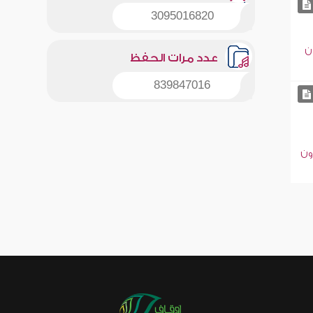
3095016820
ن
عدد مرات الحفظ
839847016
ون