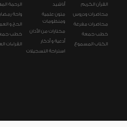
القرآن الكريم
أناشيد
الرحمة المه
محاضرات ودروس
متون علمية
واحة رمضان
ومنظومات
محاضرات مفرغة
الحج و العم
مختارات من الأذان
خطب جمعة
خطب جمع
أدعية و أذكار
الكتاب المسموع
القراءات ال
استراحة التسجيلات