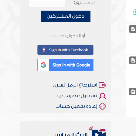
الـمـــــرور:
دخول المشتركين
أو الدخول بحساب
استرجاع الرمز السري
تسجيل عضو جديد
إعادة تفعيل حساب
البث المباشر