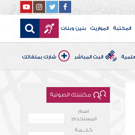
المكتبة
المواريث
بنين وبنات
علمية
البث المباشر
شارك بملفاتك
مكتبتك الصوتية
اسم
المستخدم:
كـلـــمـة