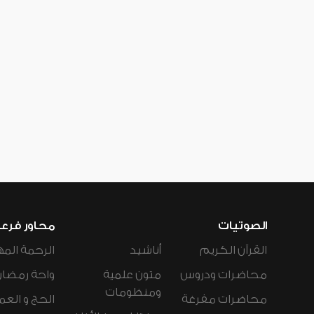
الصوتيات
محاور فرع
القرآن الكريم
أناشيد
الرحمة المه
محاضرات ودروس
متون علمية
واحة رمضان
ومنظومات
محاضرات مفرغة
الحج و العم