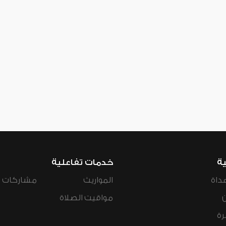
ية
خدمات تفاعلية
داة
المواريث
مشاركات ال
مواقيت الصلاة
رة