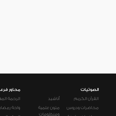
الصوتيات
محاور فرع
القرآن الكريم
أناشيد
الرحمة المه
محاضرات ودروس
متون علمية
واحة رمضان
ومنظومات