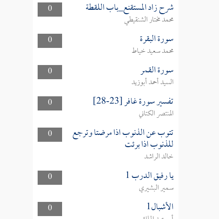
شرح زاد المستقنع_باب اللقطة
0
محمد مختار الشنقيطي
سورة البقرة
0
محمد سعيد خياط
سورة القمر
0
السيد أحمد أبوزيد
تفسير سورة غافر [23-28]
0
المنتصر الكتاني
تتوب عن الذنوب اذا مرضتا وترجع
0
للذنوب اذا برئت
خالد الراشد
يا رفيق الدرب 1
0
سمير البشيري
الأشبال1
0