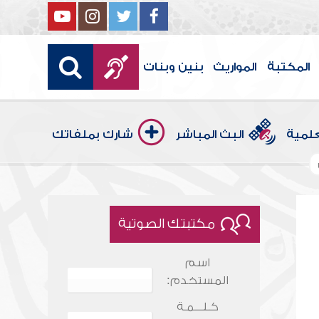
المكتبة
المواريث
بنين وبنات
علمية
البث المباشر
شارك بملفاتك
مكتبتك الصوتية
اسم
المستخدم:
كـلـــمـة