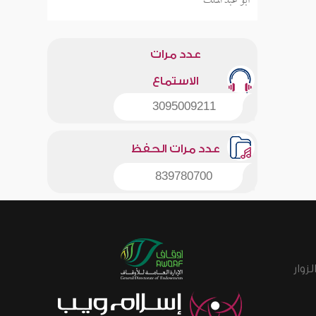
أبو عبد الملك
عدد مرات
الاستماع
3095009211
عدد مرات الحفظ
839780700
زوار