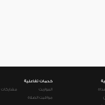
ية
خدمات تفاعلية
داة
المواريث
مشاركات ال
مواقيت الصلاة