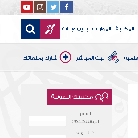
المكتبة
المواريث
بنين وبنات
علمية
البث المباشر
شارك بملفاتك
مكتبتك الصوتية
اسم
المستخدم:
كـلـــمـة