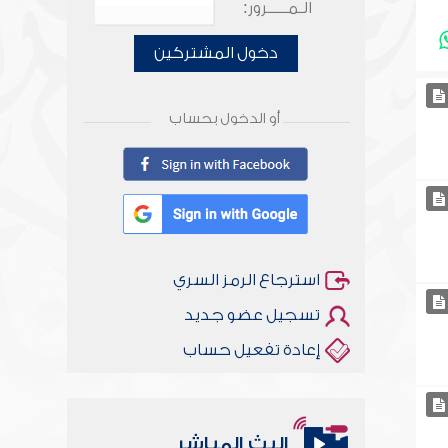
الـمـــــرور:
دخول المشتركين
أو الدخول بحساب
استرجاع الرمز السري
تسجيل عضو جديد
إعادة تفعيل حساب
البث المباشر