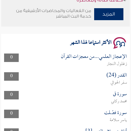
من الفعاليات والمحاضرات الأرشيفية من
وأمنهم من خوف 9
المزيد
خدمة البث المباشر
سلسلة محاضرات نفحات رمضانية 1444هـ
الأكثر استماعا لهذا الشهر
الإعجاز العلمي...من معجزات القرآن
0
زغلول النجار
القدر (24)
0
سفر الحوالي
سورة ق
0
محمد ركابي
سورة فصّلت
0
ياسر سلامة