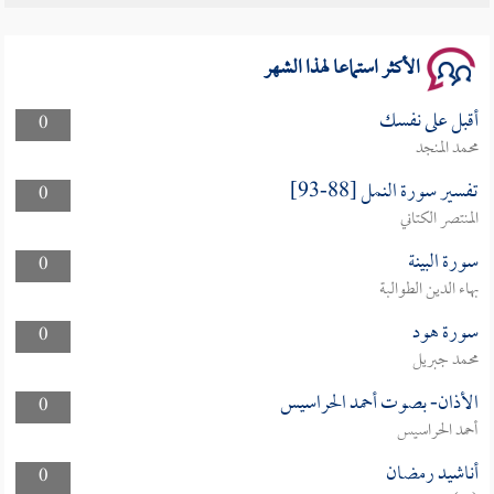
سلسلة محاضرات نفحات رمضانية 1444هـ
الأكثر استماعا لهذا الشهر
أقبل على نفسك
0
محمد المنجد
تفسير سورة النمل [88-93]
0
المنتصر الكتاني
سورة البينة
0
بهاء الدين الطوالبة
سورة هود
0
محمد جبريل
الأذان- بصوت أحمد الحراسيس
0
أحمد الحراسيس
أناشيد رمضان
0