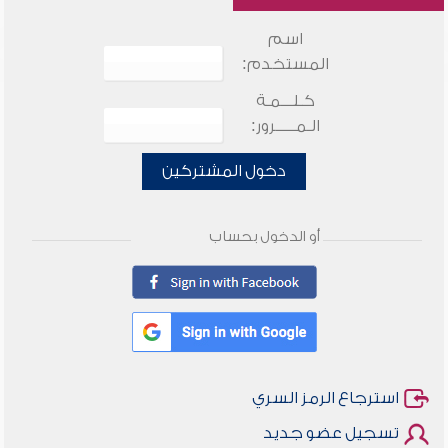
اسم
المستخدم:
كـلـــمـة
الـمـــــرور:
دخول المشتركين
أو الدخول بحساب
استرجاع الرمز السري
تسجيل عضو جديد