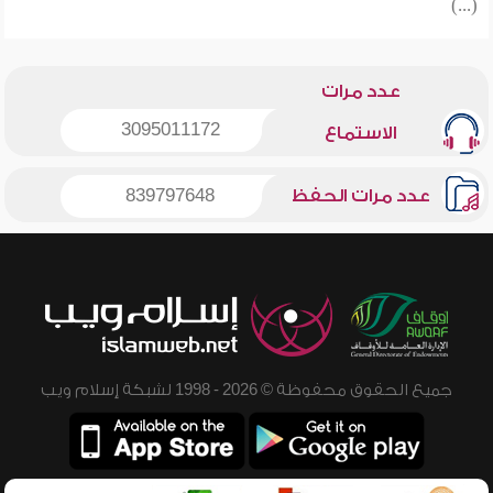
(...)
عدد مرات
3095011172
الاستماع
عدد مرات الحفظ
839797648
جميع الحقوق محفوظة © 2026 - 1998 لشبكة إسلام ويب