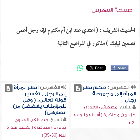
صفحة الفهرس
الحديث الشريف : ( اعتدي عند ابن أم مكتوم فإنه رجل أعمى
تضعين ثيابك ) مذكور في المواضع التالية
الفهرس:
حكم نظر
الفهرس:
نظر المرأة
المرأة إلى مجموعة
إلى الرجل , تفسير
رجال
قوله تعالى: ( وقل
للمؤمنات يغضضن من
للشيخ:
مصطفى العدوي
أبصارهن)
جزء من محاضرة ( أسئلة متنوعة
للشيخ:
مصطفى العدوي
[2])
جزء من محاضرة ( تفسير سورة
النور [30-35])