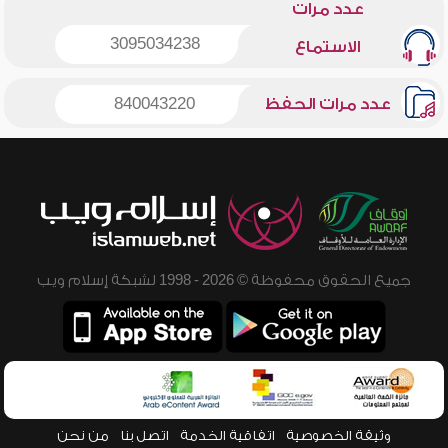
عدد مرات
3095034238
الاستماع
عدد مرات الحفظ
840043220
جميع الحقوق محفوظة © 2026 - 1998 لشبكة إسلام ويب
وثيقة الخصوصية
اتفاقية الخدمة
اتصل بنا
من نحن