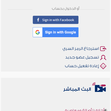
أو الدخول بحساب
استرجاع الرمز السري
تسجيل عضو جديد
إعادة تفعيل حساب
البث المباشر
أخلاقنا أصالة ومعاصرة