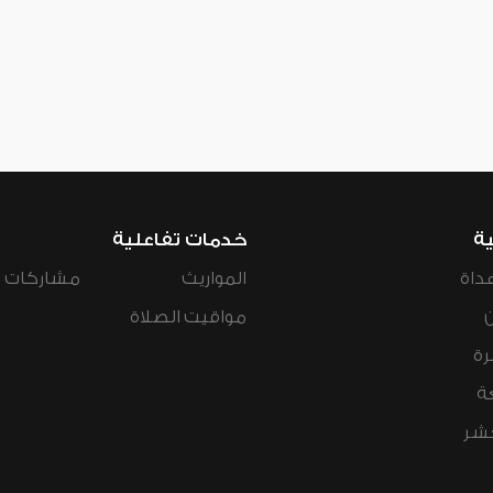
ية
خدمات تفاعلية
داة
المواريث
مشاركات ال
مواقيت الصلاة
رة
ة
عشر