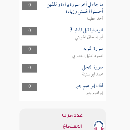
ما جاء في آخر سورة براءة و للذين
0
أحسنوا الحسنى وزيادة
أحمد حطيبة
الوصايا قبل المنايا 3
0
أبو إسحاق الحويني
سورة التوبة
0
محمود خليل الحصري
سورة النحل
0
محمد أبو سنينة
أذان إبراهيم جبر
0
إبراهيم جبر
عدد مرات
الاستماع