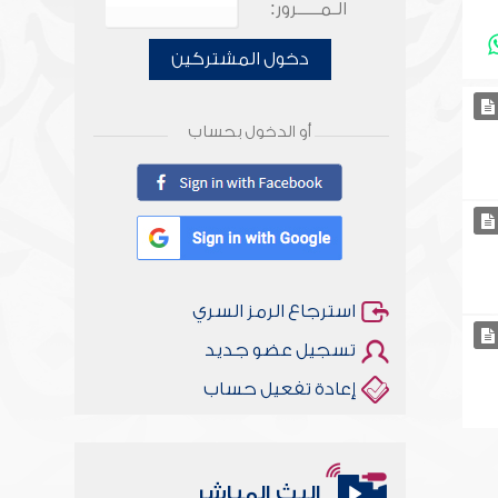
الـمـــــرور:
دخول المشتركين
أو الدخول بحساب
استرجاع الرمز السري
تسجيل عضو جديد
إعادة تفعيل حساب
البث المباشر