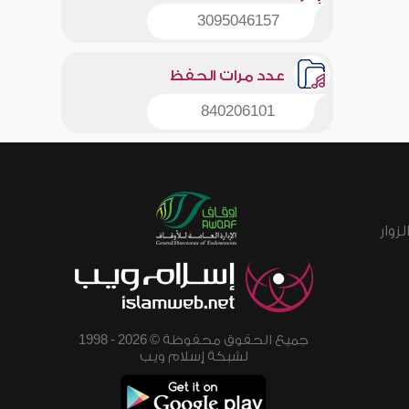
3095046157
عدد مرات الحفظ
840206101
زوار
جميع الحقوق محفوظة © 2026 - 1998
لشبكة إسلام ويب