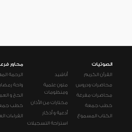
الصوتيات
محاور فرع
القرآن الكريم
أناشيد
الرحمة المه
محاضرات ودروس
متون علمية
واحة رمضان
ومنظومات
محاضرات مفرغة
الحج و العم
مختارات من الأذان
خطب جمعة
خطب جمع
أدعية و أذكار
الكتاب المسموع
القراءات ال
استراحة التسجيلات