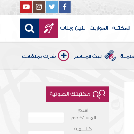
المكتبة
المواريث
بنين وبنات
علمية
البث المباشر
شارك بملفاتك
مكتبتك الصوتية
اسم
المستخدم:
كـلـــمـة