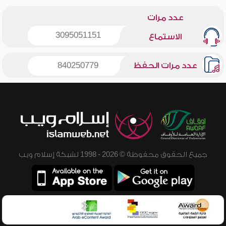
عدد مرات
3095051151
الاستماع
عدد مرات الحفظ
840250779
جميع الحقوق محفوظة © 2026 - 1998 لشبكة إسلام ويب