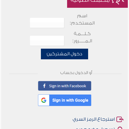
مكتبتك الصوتية
اسم
المستخدم:
كـلـــمـة
الـمـــــرور:
دخول المشتركين
أو الدخول بحساب
استرجاع الرمز السري