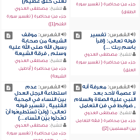
لعلى خلق عظيم)
جزء من محاضرة ( تفسير سورة
للشيخ:
مصطفى العدوي
الطلاق)
جزء من محاضرة ( تفسير سورة
القلم[1])
الفهرس:
تفسير
الفهرس:
موقف
قوله تعالى: (اقرأ
الشيعة من صحابة
باسم ربك ...)
رسول الله صلى الله عليه
وسلم , فرقة الشيعة
للشيخ:
مصطفى العدوي
للشيخ:
مصطفى العدوي
جزء من محاضرة ( تفسير سورة
جزء من محاضرة ( أباطيل
العلق)
الشيعة)
الفهرس:
معرفة أنه
الفهرس:
عدم
لا عصمة لأحد بعد
استطاعة الرجل العدل
النبي عليه الصلاة والسلام
بين النساء في المحبة
, ضوابط في فن التعامل
القلبية , تفسير قوله
تعالى: (وَلَنْ تَسْتَطِيعُوا أَنْ
للشيخ:
مصطفى العدوي
تَعْدِلُوا بَيْنَ النِّسَاءِ...)
جزء من محاضرة ( فقه التعامل
للشيخ:
مصطفى العدوي
بين المسلمين [2])
جزء من محاضرة ( تفسير سورة