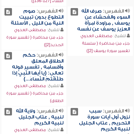
النساء [127-136])
الفهرس:
صرف الله
الفهرس:
صوم
السوء والفحشاء عن
التطوع بدون تبييت
يوسف , مراودة امرأة
النية من الليل , الأسئلة
العزيز يوسف عن نفسه
للشيخ:
مصطفى العدوي
للشيخ:
مصطفى العدوي
جزء من محاضرة ( تفسير سورة
جزء من محاضرة ( سلسلة
الحديد[2])
تفسير سورة يوسف [2])
الفهرس:
حكم
الطلاق المعلق
وأقسامه , تفسير قوله
تعالى: (يا أيها النَّبِيُّ إِذَا
طَلَّقْتُمُ النِّسَاءَ...)
للشيخ:
مصطفى العدوي
جزء من محاضرة ( تفسير سورة
الطلاق)
الفهرس:
سبب
الفهرس:
ولاية الله
نزول أول آيات سورة
لنبيه , عتاب الجليل
التحريم , عتاب الجليل
لنبيه الكريم
لنبيه الكريم
للشيخ:
مصطفى العدوي