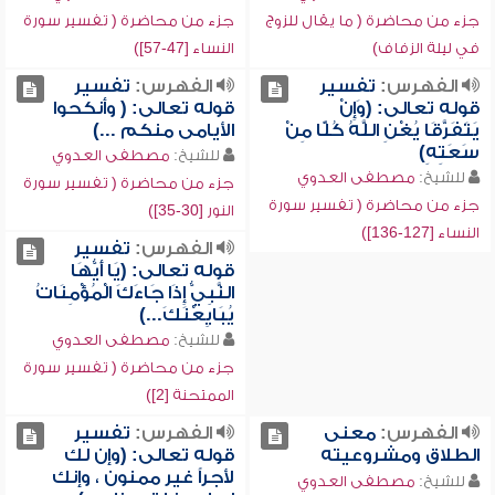
جزء من محاضرة ( ما يقال للزوج
جزء من محاضرة ( تفسير سورة
في ليلة الزفاف)
النساء [47-57])
الفهرس:
تفسير
الفهرس:
تفسير
قوله تعالى: (وَإِنْ
قوله تعالى: ( وأنكحوا
يَتَفَرَّقَا يُغْنِ اللَّهُ كُلًّا مِنْ
الأيامى منكم ...)
سَعَتِهِ)
للشيخ:
مصطفى العدوي
للشيخ:
مصطفى العدوي
جزء من محاضرة ( تفسير سورة
جزء من محاضرة ( تفسير سورة
النور [30-35])
النساء [127-136])
الفهرس:
تفسير
قوله تعالى: (يَا أَيُّهَا
النَّبِيُّ إِذَا جَاءَكَ الْمُؤْمِنَاتُ
يُبَايِعْنَكَ...)
للشيخ:
مصطفى العدوي
جزء من محاضرة ( تفسير سورة
الممتحنة [2])
الفهرس:
معنى
الفهرس:
تفسير
الطلاق ومشروعيته
قوله تعالى: (وإن لك
لأجراً غير ممنون ، وإنك
للشيخ:
مصطفى العدوي