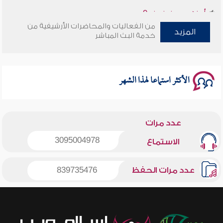
وأمنهم من خوف 9
من الفعاليات والمحاضرات الأرشيفية من
سلسلة محاضرات نفحات رمضانية 1444هـ
المزيد
خدمة البث المباشر
الأكثر استماعا لهذا الشهر
عدد مرات
3095004978
الاستماع
عدد مرات الحفظ
839735476