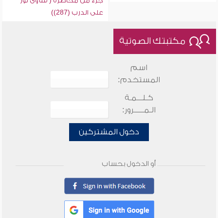
جزء من محاضرة ( فتاوى نور
على الدرب (287))
مكتبتك الصوتية
اسم
المستخدم:
كـلـــمـة
الـمـــــرور:
دخول المشتركين
أو الدخول بحساب