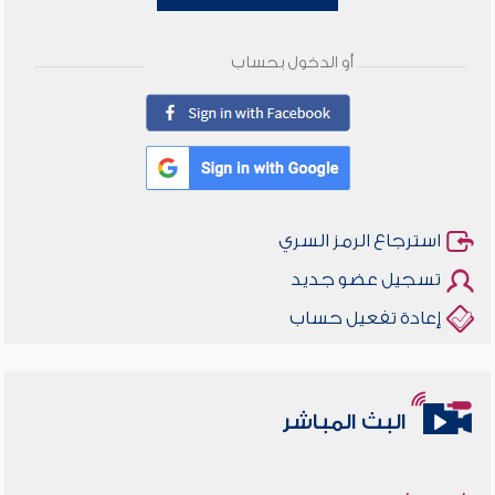
أو الدخول بحساب
استرجاع الرمز السري
تسجيل عضو جديد
إعادة تفعيل حساب
البث المباشر
أخلاقنا أصالة ومعاصرة