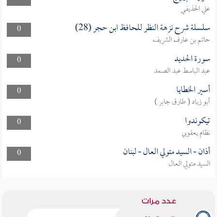
علي الحذيفي
سلسلة شرح نزهة النظر للحافظ ابن حجر (28)
0
حاتم بن عارف الشريف
سورة الحديد
0
عبد الباسط عبد الصمد
أسير الخطايا
0
أبو زياد ( طارق جابر )
تيكوندوا
0
نظام يعقوبي
أذان - السيد متولي العال - لبنان
0
السيد متولي العال
عدد مرات