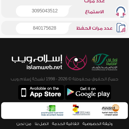
عدد مرات
3095043512
الاستماع
عدد مرات الحفظ
840175628
جميع الحقوق محفوظة © 2026 - 1998 لشبكة إسلام ويب
وثيقة الخصوصية
اتفاقية الخدمة
اتصل بنا
من نحن