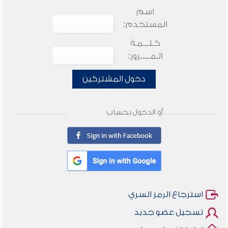
اسم
المستخدم:
كـلـــمـة
الـمـــــرور:
دخول المشتركين
أو الدخول بحساب
استرجاع الرمز السري
تسجيل عضو جديد