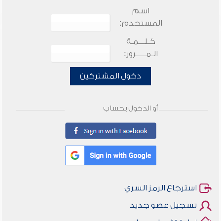
اسم
المستخدم:
كـلـــمـة
الـمـــــرور:
دخول المشتركين
أو الدخول بحساب
استرجاع الرمز السري
تسجيل عضو جديد