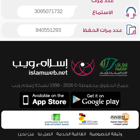
عدد مرات
3095071732
الاستماع
عدد مرات الحفظ
840551293
جميع الحقوق محفوظة © 2026 - 1998 لشبكة إسلام ويب
وثيقة الخصوصية
اتفاقية الخدمة
اتصل بنا
من نحن