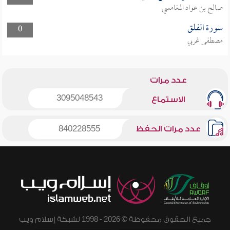
صالح بن عواد المغامسي
سورة الفلق
0
مصطفى غربي
عدد مرات
3095048543
الاستماع
عدد مرات الحفظ
840228555
جميع الحقوق محفوظة © 2026 - 1998 لشبكة إسلام ويب