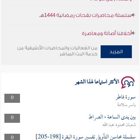
سلسلة محاضرات نفحات رمضانية 1444هـ
أخلاقنا أصالة ومعاصرة
وأمنهم من خوف 9
من الفعاليات والمحاضرات الأرشيفية من
المزيد
خدمة البث المباشر
سلسلة محاضرات نفحات رمضانية 1444هـ
الأكثر استماعا لهذا الشهر
سورة فاطر
0
ياسر سلامة
بين يدى الساعة - الصراط
0
شعبان محمود عبد الله
سلسلة محاسن التأويل تفسير سورة البقرة [198-205]
0