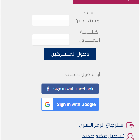
اسم
المستخدم:
كـلـــمـة
الـمـــــرور:
دخول المشتركين
أو الدخول بحساب
استرجاع الرمز السري
تسجيل عضو جديد