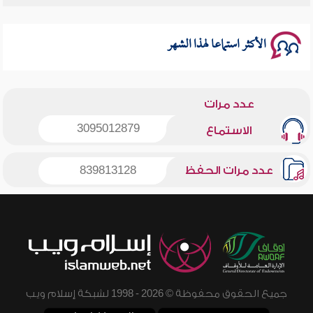
سلسلة محاضرات نفحات رمضانية 1444هـ
الأكثر استماعا لهذا الشهر
عدد مرات
3095012879
الاستماع
عدد مرات الحفظ
839813128
جميع الحقوق محفوظة © 2026 - 1998 لشبكة إسلام ويب