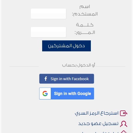
اسم
المستخدم:
كـلـــمـة
الـمـــــرور:
دخول المشتركين
أو الدخول بحساب
استرجاع الرمز السري
تسجيل عضو جديد