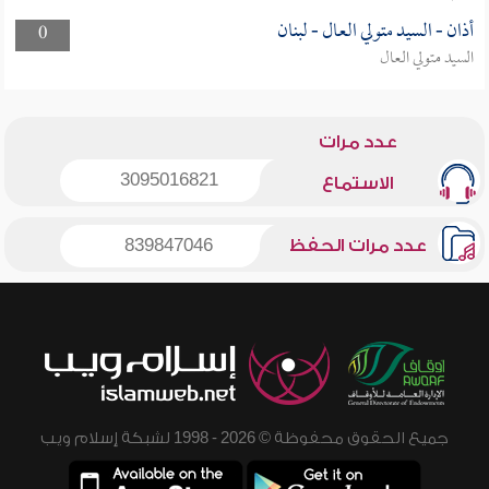
أذان - السيد متولي العال - لبنان
0
السيد متولي العال
عدد مرات
3095016821
الاستماع
عدد مرات الحفظ
839847046
جميع الحقوق محفوظة © 2026 - 1998 لشبكة إسلام ويب