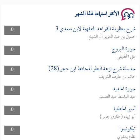
الأكثر استماعا لهذا الشهر
شرح منظومة القواعد الفقهية لابن سعدي 3
0
حسين بن عبد العزيز آل الشيخ
سورة البروج
0
علي الحذيفي
سلسلة شرح نزهة النظر للحافظ ابن حجر (28)
0
حاتم بن عارف الشريف
سورة الحديد
0
عبد الباسط عبد الصمد
أسير الخطايا
0
أبو زياد ( طارق جابر )
تيكوندوا
0
نظام يعقوبي