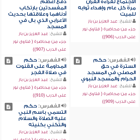
الاجتماع لقراءة القرآن
دفع أعظم
مرة كل عام وإهداء ثوابه
المفسدتين بارتكاب
للميت
أدناهما وعلاقتها بحديث
الأعرابي الذي بال في
للشيخ:
عبد العزيز بن باز
المسجد
جزء من محاضرة ( فتاوى نور
للشيخ:
عبد العزيز بن باز
على الدرب (906))
جزء من محاضرة ( فتاوى نور
على الدرب (907))
الفهرس:
حكم
الفهرس:
حكم
السترة في حق
المداومة على القنوت
المصلي في المسجد
في صلاة الفجر
الحرام والمسجد النبوي
للشيخ:
عبد العزيز بن باز
للشيخ:
عبد العزيز بن باز
جزء من محاضرة ( فتاوى نور
جزء من محاضرة ( فتاوى نور
على الدرب (910))
على الدرب (909))
الفهرس:
حكم
التسمي باسم النبي
عليه الصلاة والسلام
والتكني بكنيته
للشيخ:
عبد العزيز بن باز
جزء من محاضرة ( فتاوى نور