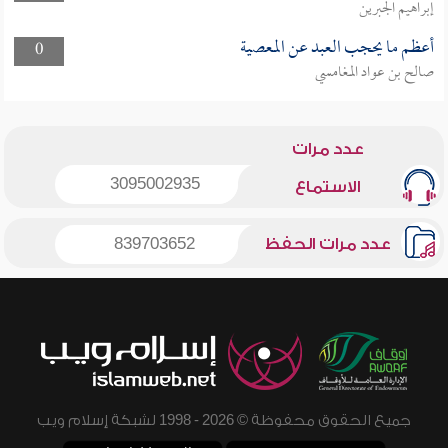
إبراهيم الجبرين
أعظم ما يحجب العبد عن المعصية
0
صالح بن عواد المغامسي
عدد مرات
3095002935
الاستماع
عدد مرات الحفظ
839703652
جميع الحقوق محفوظة © 2026 - 1998 لشبكة إسلام ويب