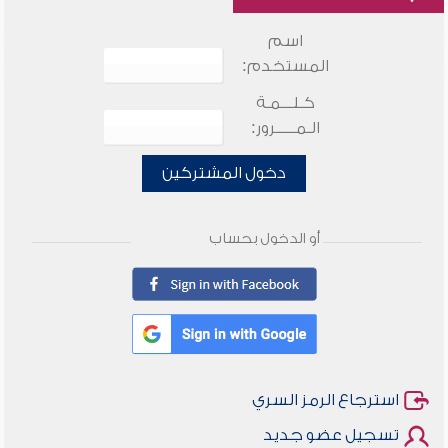
اسم
المستخدم:
كـلـــمـة
الـمـــــرور:
دخول المشتركين
أو الدخول بحساب
استرجاع الرمز السري
تسجيل عضو جديد