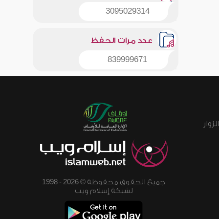
3095029314
عدد مرات الحفظ
839999671
زوار
جميع الحقوق محفوظة © 2026 - 1998
لشبكة إسلام ويب