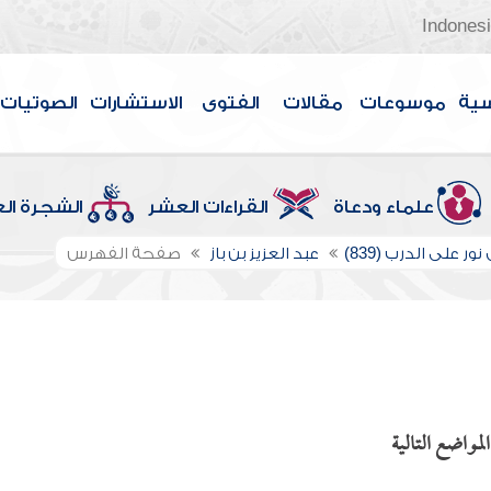
Indones
سية
موسوعات
مقالات
الفتوى
الاستشارات
الصوتيات
علماء ودعاة
القراءات العشر
الشجرة ال
ور على الدرب (839)
عبد العزيز بن باز
صفحة الفهرس
لمواضع التالية