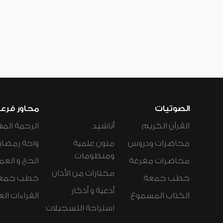
الصوتيات
محاور فرع
القرآن الكريم
أناشيد
الرحمة المه
محاضرات ودروس
متون علمية
واحة رمضان
ومنظومات
محاضرات مفرغة
الحج و العم
مختارات من الأذان
خطب جمعة
خطب جمع
أدعية و أذكار
الكتاب المسموع
القراءات ال
استراحة التسجيلات