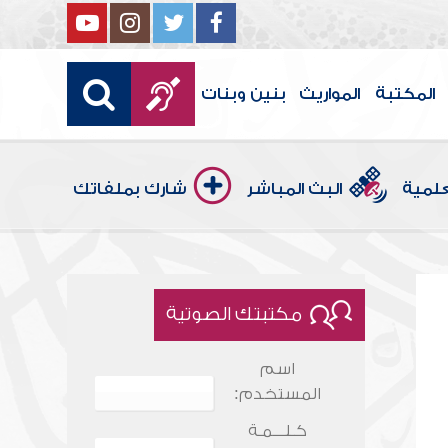
المكتبة
المواريث
بنين وبنات
علمية
البث المباشر
شارك بملفاتك
مكتبتك الصوتية
اسم
المستخدم:
كـلـــمـة