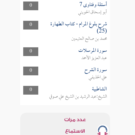
أسئلة وفتاوى 7
0
أبو إسحاق الحويني
شرح بلوغ المرام - كتاب الطهارة
0
(25)
محمد بن صالح العثيمين
سورة المرسلات
0
عبد العزيز الأحمد
سورة الشرح
0
علي الحذيفي
الشاطبية
0
الشيخ:عبد الرشيد بن الشيخ علي صوفي
عدد مرات
الاستماع