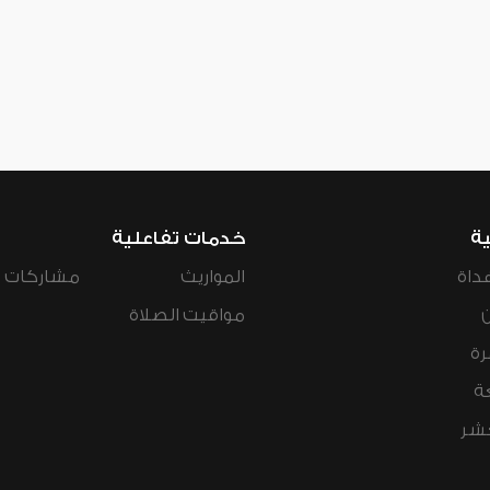
ية
خدمات تفاعلية
داة
المواريث
مشاركات ال
مواقيت الصلاة
رة
ة
عشر