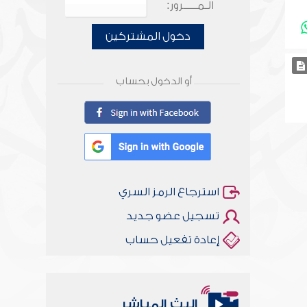
الـمـــــرور:
دخول المشتركين
أو الدخول بحساب
استرجاع الرمز السري
تسجيل عضو جديد
إعادة تفعيل حساب
البث المباشر