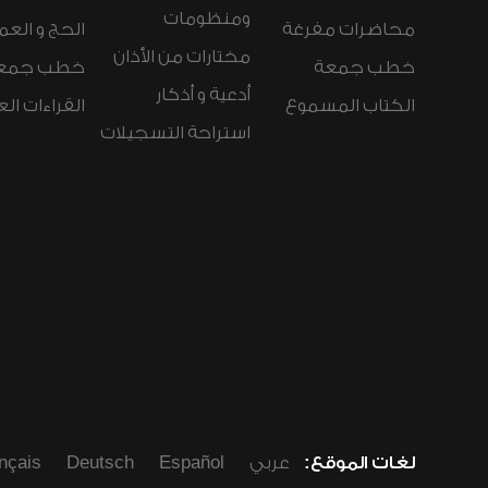
ومنظومات
محاضرات مفرغة
الحج و العم
مختارات من الأذان
خطب جمعة
خطب جمع
أدعية و أذكار
الكتاب المسموع
القراءات ال
استراحة التسجيلات
لغات الموقع:
عربي
Español
Deutsch
nçais