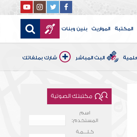
المكتبة
المواريث
بنين وبنات
علمية
البث المباشر
شارك بملفاتك
مكتبتك الصوتية
اسم
المستخدم:
كـلـــمـة