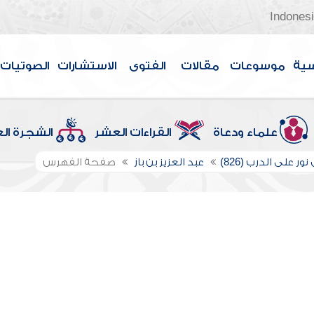
Indones
سية
موسوعات
مقالات
الفتوى
الاستشارات
الصوتيات
علماء ودعاة
القراءات العشر
الشجرة ال
ور على الدرب (826)
عبد العزيز بن باز
صفحة الفهرس