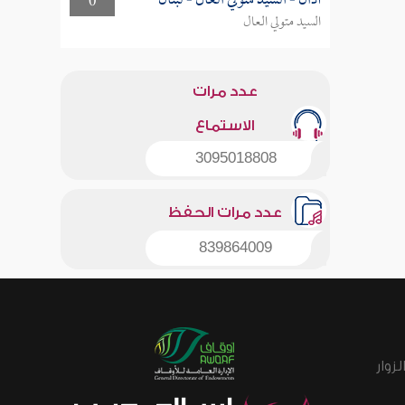
أذان - السيد متولي العال - لبنان
0
السيد متولي العال
عدد مرات
الاستماع
3095018808
عدد مرات الحفظ
839864009
زوار