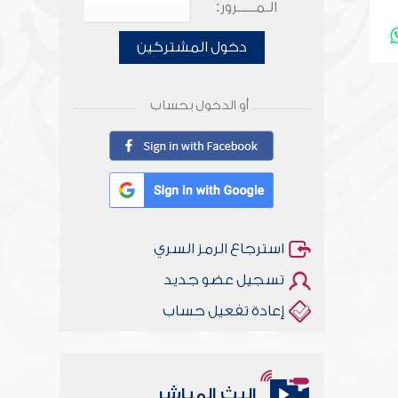
الـمـــــرور:
دخول المشتركين
أو الدخول بحساب
استرجاع الرمز السري
تسجيل عضو جديد
إعادة تفعيل حساب
البث المباشر