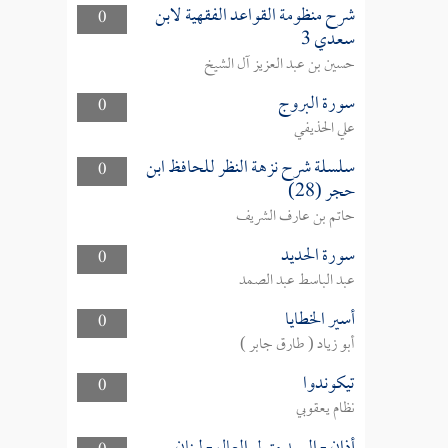
شرح منظومة القواعد الفقهية لابن
0
سعدي 3
حسين بن عبد العزيز آل الشيخ
سورة البروج
0
علي الحذيفي
سلسلة شرح نزهة النظر للحافظ ابن
0
حجر (28)
حاتم بن عارف الشريف
سورة الحديد
0
عبد الباسط عبد الصمد
أسير الخطايا
0
أبو زياد ( طارق جابر )
تيكوندوا
0
نظام يعقوبي