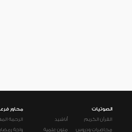
الصوتيات
محاور فرع
القرآن الكريم
أناشيد
الرحمة المه
محاضرات ودروس
متون علمية
واحة رمضان