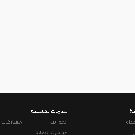
ية
خدمات تفاعلية
داة
المواريث
مشاركات ال
مواقيت الصلاة