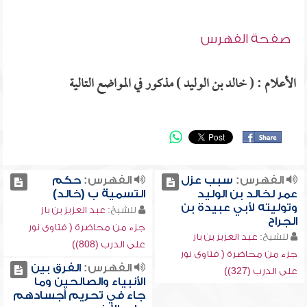
صفحة الفهرس
الأعلام : ( خالد بن الوليد ) مذكور في المواضع التالية
الفهرس:
سبب عزل
الفهرس:
حكم
عمر لخالد بن الوليد
التسمية ب (خالد)
وتوليته لأبي عبيدة بن
للشيخ:
عبد العزيز بن باز
الجراح
جزء من محاضرة ( فتاوى نور
للشيخ:
عبد العزيز بن باز
على الدرب (808))
جزء من محاضرة ( فتاوى نور
الفهرس:
الفرق بين
على الدرب (327))
الأنبياء والصالحين وما
جاء في تحريم أجسادهم