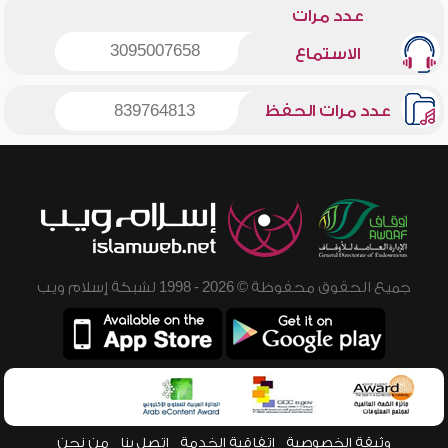
عدد مرات
3095007658
الاستماع
عدد مرات الحفظ
839764813
جميع الحقوق محفوظة © 2026 - 1998 لشبكة إسلام ويب
وثيقة الخصوصية
اتفاقية الخدمة
اتصل بنا
من نحن