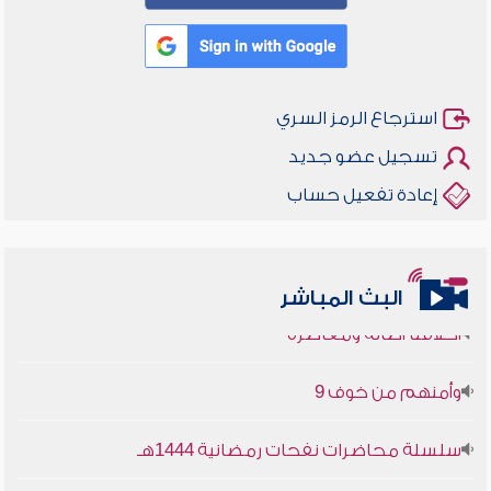
استرجاع الرمز السري
تسجيل عضو جديد
إعادة تفعيل حساب
البث المباشر
أخلاقنا أصالة ومعاصرة
وأمنهم من خوف 9
سلسلة محاضرات نفحات رمضانية 1444هـ
أخلاقنا أصالة ومعاصرة