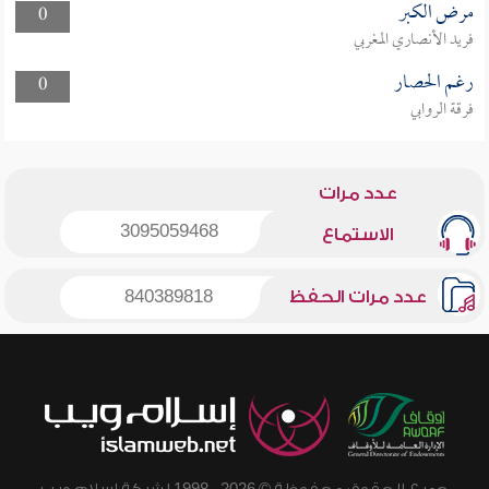
مرض الكبر
0
فريد الأنصاري المغربي
رغم الحصار
0
فرقة الروابي
عدد مرات
3095059468
الاستماع
عدد مرات الحفظ
840389818