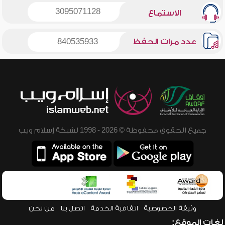
3095071128
الاستماع
عدد مرات الحفظ
840535933
جميع الحقوق محفوظة © 2026 - 1998 لشبكة إسلام ويب
وثيقة الخصوصية
اتفاقية الخدمة
اتصل بنا
من نحن
لغات الموقع: