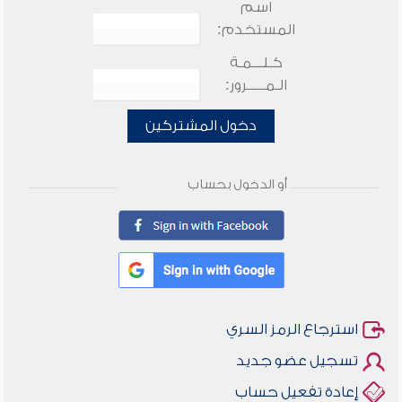
اسم
المستخدم:
كـلـــمـة
الـمـــــرور:
دخول المشتركين
أو الدخول بحساب
استرجاع الرمز السري
تسجيل عضو جديد
إعادة تفعيل حساب