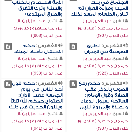
الاجتماع في بيت
الأمة الاعتصام بالكتاب
الميت وقراءة القرآن ثم
والسنة وترك التفرق
تناول الطعام المعد لذلك
والطرق المبتدعة
للشيخ:
عبد العزيز بن باز
للشيخ:
عبد العزيز بن باز
جزء من محاضرة ( فتاوى نور
جزء من محاضرة ( فتاوى نور
على الدرب (907))
على الدرب (908))
الفهرس:
الطرق
الفهرس:
حكم
الصوفية في الميزان
الاحتفال بأعياد الميلاد
للشيخ:
عبد العزيز بن باز
للشيخ:
عبد العزيز بن باز
جزء من محاضرة ( فتاوى نور
جزء من محاضرة ( فتاوى نور
على الدرب (923))
على الدرب (933))
الفهرس:
حكم رفع
الفهرس:
حكم قول
الصوت بالذكر عقب
أحد الناس في يوم
الصلاة وقول الإمام:
الجمعة عقب الأذان:
الفاتحة بقبول الدعاء
أنصتوا يرحمكم الله ثلاثاً
والصلاة وإلى روح النبي
ويتلون الحديث في ذلك
للشيخ:
عبد العزيز بن باز
للشيخ:
عبد العزيز بن باز
جزء من محاضرة ( فتاوى نور
جزء من محاضرة ( فتاوى نور
على الدرب (937))
على الدرب (941))