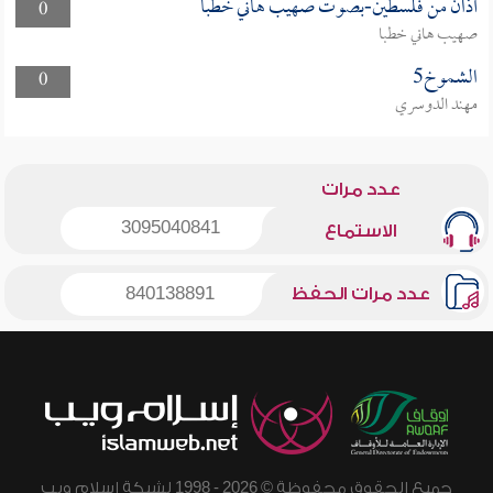
أذان من فلسطين-بصوت صهيب هاني خطبا
0
صهيب هاني خطبا
الشموخ5
0
مهند الدوسري
عدد مرات
3095040841
الاستماع
عدد مرات الحفظ
840138891
جميع الحقوق محفوظة © 2026 - 1998 لشبكة إسلام ويب