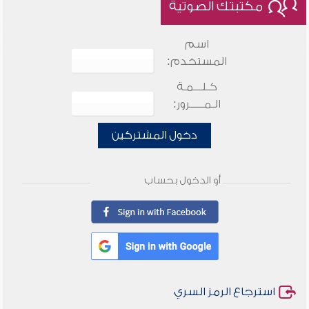
مكتبتك الصوتية
اسم
المستخدم:
كـلـــمـة
الـمـــــرور:
دخول المشتركين
أو الدخول بحساب
استرجاع الرمز السري