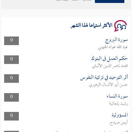
سلسلة محاضرات نفحات رمضانية 1444هـ
الأكثر استماعا لهذا الشهر
سورة البروج
0
عبد الله عواد الجهني
حكم العمل فى البنوك
0
محمد ناصر الدين الألباني
أثر التوحيد في تزكية النفوس
0
حسن أبو الأشبال الزهيري
سورة النساء
0
رشيد بلعالية
المسؤولية
0
أيمن صيدح