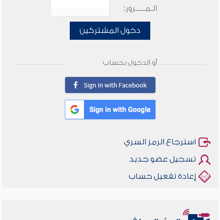
الـمـــــرور:
دخول المشتركين
أو الدخول بحساب
استرجاع الرمز السري
تسجيل عضو جديد
إعادة تفعيل حساب