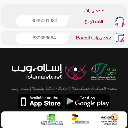
عدد مرات
3095001980
الاستماع
عدد مرات الحفظ
839686664
جميع الحقوق محفوظة © 2026 - 1998 لشبكة إسلام ويب