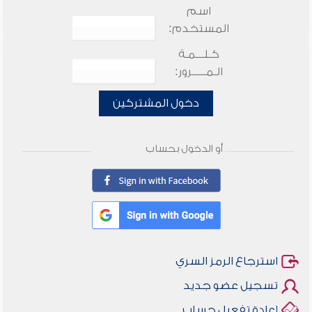
اسم
المستخدم:
كـلـــمـة
الـمـــــرور:
دخول المشتركين
أو الدخول بحساب
استرجاع الرمز السري
تسجيل عضو جديد
إعادة تفعيل حساب