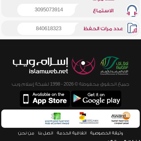
3095073914
الاستماع
عدد مرات الحفظ
840618323
جميع الحقوق محفوظة © 2026 - 1998 لشبكة إسلام ويب
وثيقة الخصوصية
اتفاقية الخدمة
اتصل بنا
من نحن