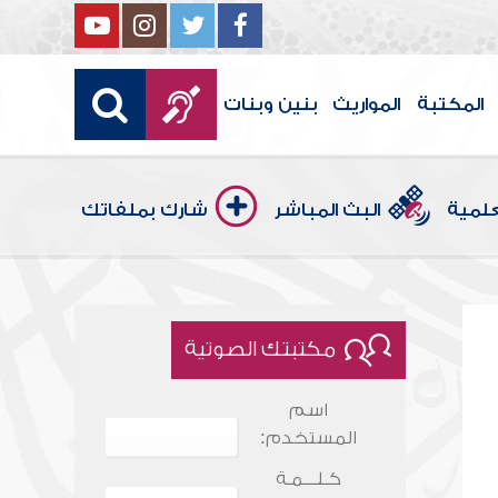
المكتبة
المواريث
بنين وبنات
علمية
البث المباشر
شارك بملفاتك
مكتبتك الصوتية
اسم
المستخدم:
كـلـــمـة