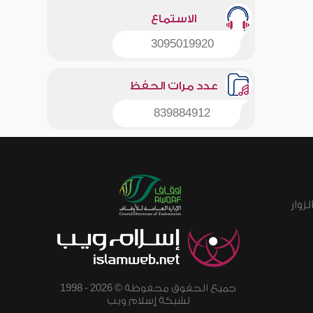
الاستماع
3095019920
عدد مرات الحفظ
839884912
زوار
جميع الحقوق محفوظة © 2026 - 1998
لشبكة إسلام ويب