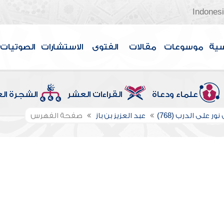
Indones
سية
موسوعات
مقالات
الفتوى
الاستشارات
الصوتيات
علماء ودعاة
القراءات العشر
الشجرة ال
ور على الدرب (768)
عبد العزيز بن باز
صفحة الفهرس