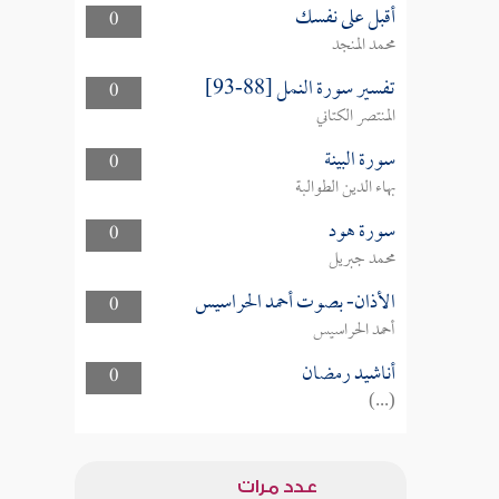
أقبل على نفسك
0
محمد المنجد
تفسير سورة النمل [88-93]
0
المنتصر الكتاني
سورة البينة
0
بهاء الدين الطوالبة
سورة هود
0
محمد جبريل
الأذان- بصوت أحمد الحراسيس
0
أحمد الحراسيس
أناشيد رمضان
0
(...)
عدد مرات