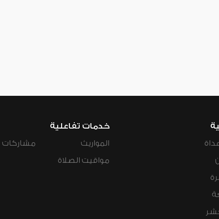
ية
خدمات تفاعلية
داة
المواريث
مشاركات ال
مواقيت الصلاة
رة
ة
عشر