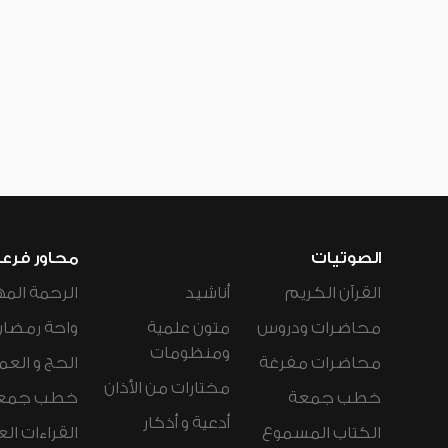
الصوتيات
محاور فرع
القرآن الكريم
أناشيد
الرحمة المه
محاضرات ودروس
متون علمية
واحة رمضان
ومنظومات
محاضرات مفرغة
الحج و العم
مختارات من الأذان
خطب جمعة
خطب جمع
أدعية و أذكار
الكتاب المسموع
القراءات ال