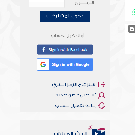
الـمـــــرور:
دخول المشتركين
أو الدخول بحساب
استرجاع الرمز السري
تسجيل عضو جديد
إعادة تفعيل حساب
البث المباشر