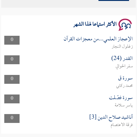
سلسلة محاضرات نفحات رمضانية 1444هـ
الأكثر استماعا لهذا الشهر
الإعجاز العلمي...من معجزات القرآن
0
زغلول النجار
القدر (24)
0
سفر الحوالي
سورة ق
0
محمد ركابي
سورة فصّلت
0
ياسر سلامة
أناشيد صلاح الدين [3]
0
فرقة الاعتصام