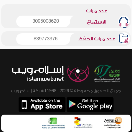
عدد مرات
3095008620
الاستماع
عدد مرات الحفظ
839773376
جميع الحقوق محفوظة © 2026 - 1998 لشبكة إسلام ويب