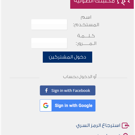
مكتبتك الصوتية
اسم
المستخدم:
كـلـــمـة
الـمـــــرور:
دخول المشتركين
أو الدخول بحساب
استرجاع الرمز السري