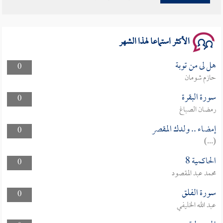
سلسلة محاضرات نفحات رمضانية 1444هـ
الأكثر استماعا لهذا الشهر
هل لى من توبة
0
حازم شومان
سورة البقرة
0
رمضان الصباغ
إمضاء .. ولدك المقصر
0
(...)
الحاكمية 8
0
محمد عبد المقصود
سورة الفلق
0
عبد الله الخليفي