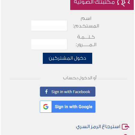
مكتبتك الصوتية
اسم
المستخدم:
كـلـــمـة
الـمـــــرور:
دخول المشتركين
أو الدخول بحساب
استرجاع الرمز السري