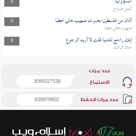
المسؤولية
0
أيمن صيدح
أذان من فلسطين-بصوت صهيب هاني خطبا
0
صهيب هاني خطبا
إنك راجع للدنيا قلت لا أريد الرجوع
0
خالد الراشد
عدد مرات
3095027538
الاستماع
عدد مرات الحفظ
839978602