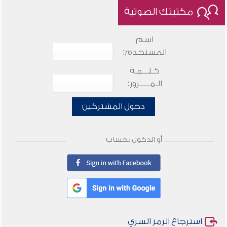
مكتبتك الصوتية
اسم
المستخدم:
كـلـــمـة
الـمـــــرور:
دخول المشتركين
أو الدخول بحساب
استرجاع الرمز السري