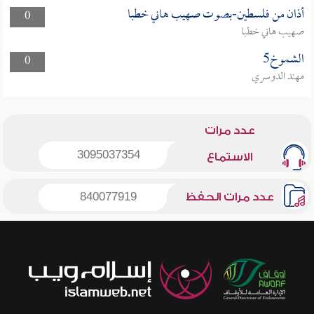
أذان من فلسطين-بصوت صهيب هاني خطبا
0
صهيب هاني خطبا
الشموخ5
0
مهند الدوسري
عدد مرات
3095037354
الاستماع
عدد مرات الحفظ
840077919