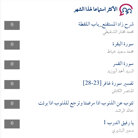
الأكثر استماعا لهذا الشهر
شرح زاد المستقنع_باب اللقطة
0
محمد مختار الشنقيطي
سورة البقرة
0
محمد سعيد خياط
سورة القمر
0
السيد أحمد أبوزيد
تفسير سورة غافر [23-28]
0
المنتصر الكتاني
تتوب عن الذنوب اذا مرضتا وترجع للذنوب اذا برئت
0
خالد الراشد
يا رفيق الدرب 1
0
سمير البشيري