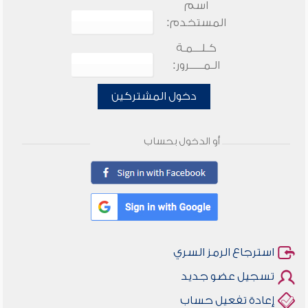
اسم
المستخدم:
كـلـــمـة
الـمـــــرور:
دخول المشتركين
أو الدخول بحساب
استرجاع الرمز السري
تسجيل عضو جديد
إعادة تفعيل حساب