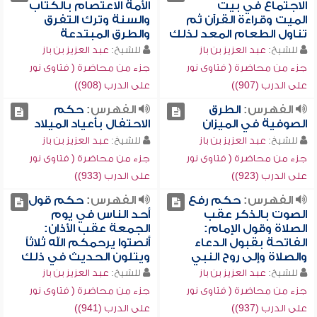
الاجتماع في بيت
الأمة الاعتصام بالكتاب
الميت وقراءة القرآن ثم
والسنة وترك التفرق
تناول الطعام المعد لذلك
والطرق المبتدعة
للشيخ:
عبد العزيز بن باز
للشيخ:
عبد العزيز بن باز
جزء من محاضرة ( فتاوى نور
جزء من محاضرة ( فتاوى نور
على الدرب (907))
على الدرب (908))
الفهرس:
الطرق
الفهرس:
حكم
الصوفية في الميزان
الاحتفال بأعياد الميلاد
للشيخ:
عبد العزيز بن باز
للشيخ:
عبد العزيز بن باز
جزء من محاضرة ( فتاوى نور
جزء من محاضرة ( فتاوى نور
على الدرب (923))
على الدرب (933))
الفهرس:
حكم رفع
الفهرس:
حكم قول
الصوت بالذكر عقب
أحد الناس في يوم
الصلاة وقول الإمام:
الجمعة عقب الأذان:
الفاتحة بقبول الدعاء
أنصتوا يرحمكم الله ثلاثاً
والصلاة وإلى روح النبي
ويتلون الحديث في ذلك
للشيخ:
عبد العزيز بن باز
للشيخ:
عبد العزيز بن باز
جزء من محاضرة ( فتاوى نور
جزء من محاضرة ( فتاوى نور
على الدرب (937))
على الدرب (941))