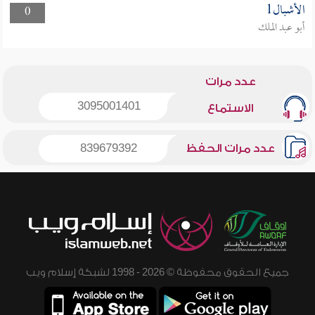
الأشبال1
0
أبو عبد الملك
عدد مرات
3095001401
الاستماع
عدد مرات الحفظ
839679392
جميع الحقوق محفوظة © 2026 - 1998 لشبكة إسلام ويب