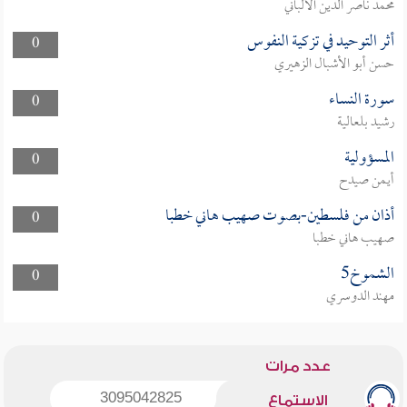
محمد ناصر الدين الألباني
أثر التوحيد في تزكية النفوس
0
حسن أبو الأشبال الزهيري
سورة النساء
0
رشيد بلعالية
المسؤولية
0
أيمن صيدح
أذان من فلسطين-بصوت صهيب هاني خطبا
0
صهيب هاني خطبا
الشموخ5
0
مهند الدوسري
عدد مرات
3095042825
الاستماع