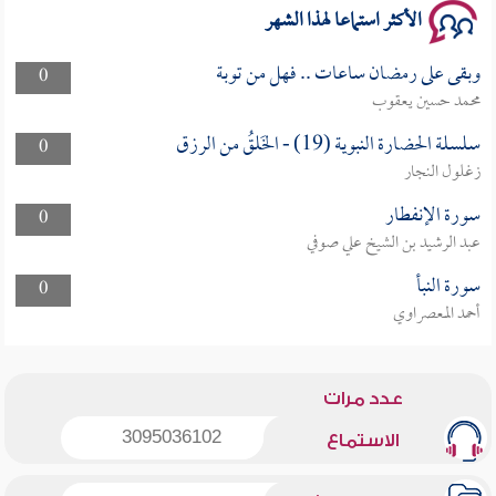
الأكثر استماعا لهذا الشهر
وبقى على رمضان ساعات .. فهل من توبة
0
محمد حسين يعقوب
سلسلة الحضارة النبوية (19) - الخَلقُ من الرزق
0
زغلول النجار
سورة الإنفطار
0
عبد الرشيد بن الشيخ علي صوفي
سورة النبأ
0
أحمد المعصراوي
عدد مرات
3095036102
الاستماع