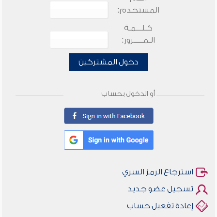
المستخدم:
كـلـــمـة
الـمـــــرور:
دخول المشتركين
أو الدخول بحساب
استرجاع الرمز السري
تسجيل عضو جديد
إعادة تفعيل حساب