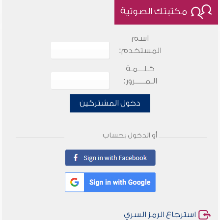
مكتبتك الصوتية
اسم
المستخدم:
كـلـــمـة
الـمـــــرور:
دخول المشتركين
أو الدخول بحساب
استرجاع الرمز السري