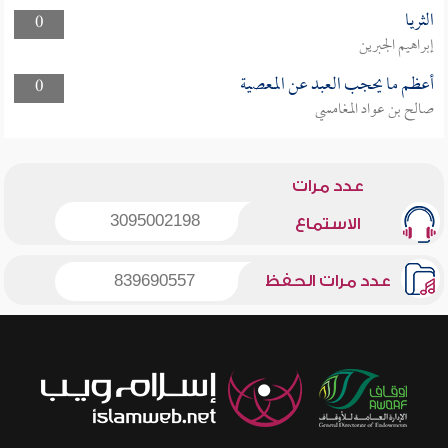
الثريا
0
إبراهيم الجبرين
أعظم ما يحجب العبد عن المعصية
0
صالح بن عواد المغامسي
عدد مرات
3095002198
الاستماع
عدد مرات الحفظ
839690557