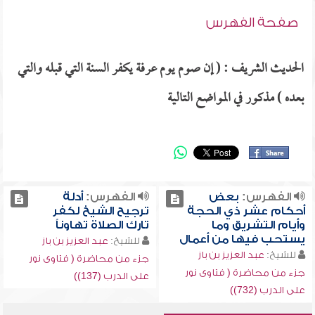
صفحة الفهرس
الحديث الشريف : ( إن صوم يوم عرفة يكفر السنة التي قبله والتي
بعده ) مذكور في المواضع التالية
الفهرس:
بعض
الفهرس:
أدلة
أحكام عشر ذي الحجة
ترجيح الشيخ لكفر
وأيام التشريق وما
تارك الصلاة تهاوناً
يستحب فيها من أعمال
للشيخ:
عبد العزيز بن باز
للشيخ:
عبد العزيز بن باز
جزء من محاضرة ( فتاوى نور
جزء من محاضرة ( فتاوى نور
على الدرب (137))
على الدرب (732))