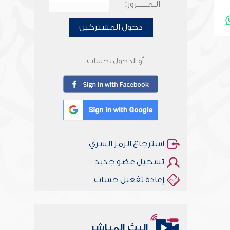
الـمـــــرور:
دخول المشتركين
أو الدخول بحساب
استرجاع الرمز السري
تسجيل عضو جديد
إعادة تفعيل حساب
البث المباشر