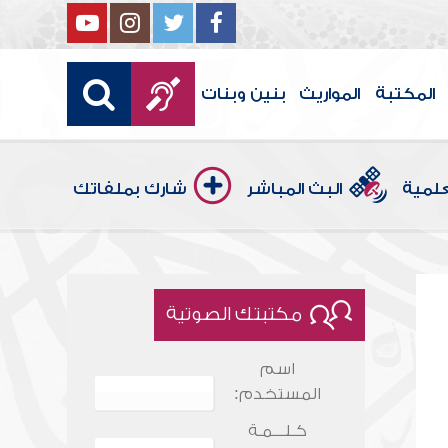
المكتبة
المواريث
بنين وبنات
علمية
البث المباشر
شارك بملفاتك
مكتبتك الصوتية
اسم
المستخدم:
كـلـــمـة