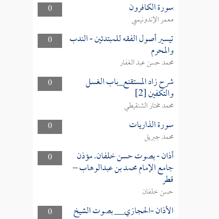
سورة الكافرون
0
معمر الإندونيسي
تيسير أصول الفقه للمبتدئين - الندب
0
والمحرم
محمد حسن عبد الغفار
شرح زاد المستقنع_باب الغسل
0
والتكفين [2]
محمد مختار الشنقيطي
سورة الذاريات
0
محمد جبريل
أذان - بصوت حسن خلفان. مؤذن
0
جامع الإمام محمد بن عبدالوهاب –
قطر
حسن خلفان
الأذان -الحجازي__ بصوت الشيخ
0