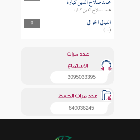
محمد صلاح الدين كبارة
محمد صلاح الدين كبارة
الليالي الخوالي
0
(...)
عدد مرات
الاستماع
3095033395
عدد مرات الحفظ
840038245