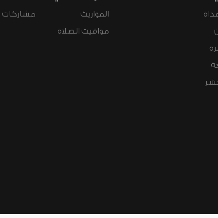
داة
المواريث
مشاركات ال
مواقيت الصلاة
رة
ة
عشر