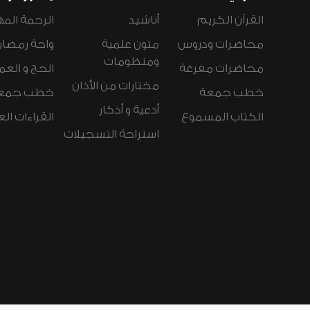
القرآن الكريم
أناشيد
الرحمة المه
محاضرات ودروس
متون علمية
واحة رمضان
ومنظومات
محاضرات مفرغة
الحج و العم
مختارات من الأذان
خطب جمعة
خطب جمع
أدعية و أذكار
الكتاب المسموع
القراءات ال
استراحة التسجيلات