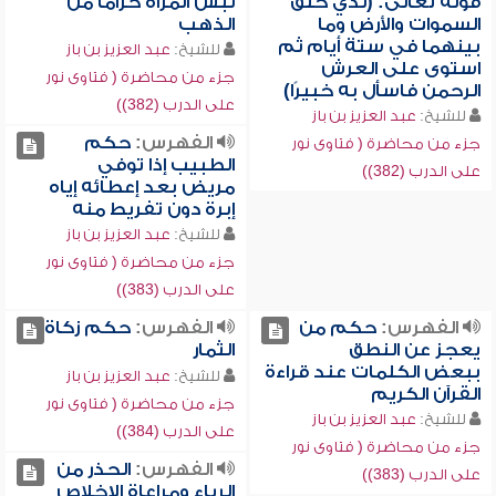
قوله تعالى: (لذي خلق
لبس المرأة حزاماً من
السموات والأرض وما
الذهب
بينهما في ستة أيام ثم
للشيخ:
عبد العزيز بن باز
استوى على العرش
جزء من محاضرة ( فتاوى نور
الرحمن فاسأل به خبيرًا)
على الدرب (382))
للشيخ:
عبد العزيز بن باز
الفهرس:
حكم
جزء من محاضرة ( فتاوى نور
الطبيب إذا توفي
على الدرب (382))
مريض بعد إعطائه إياه
إبرة دون تفريط منه
للشيخ:
عبد العزيز بن باز
جزء من محاضرة ( فتاوى نور
على الدرب (383))
الفهرس:
حكم من
الفهرس:
حكم زكاة
يعجز عن النطق
الثمار
ببعض الكلمات عند قراءة
للشيخ:
عبد العزيز بن باز
القرآن الكريم
جزء من محاضرة ( فتاوى نور
للشيخ:
عبد العزيز بن باز
على الدرب (384))
جزء من محاضرة ( فتاوى نور
الفهرس:
الحذر من
على الدرب (383))
الرياء ومراعاة الإخلاص