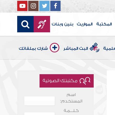
المكتبة
المواريث
بنين وبنات
علمية
البث المباشر
شارك بملفاتك
مكتبتك الصوتية
اسم
المستخدم:
كـلـــمـة