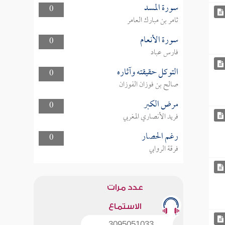
سورة المسد
0
ثامر بن مبارك العامر
سورة الأنعام
0
فارس عباد
التوكل حقيقته وآثاره
0
صالح بن فوزان الفوزان
مرض الكبر
0
فريد الأنصاري المغربي
رغم الحصار
0
فرقة الروابي
عدد مرات
الاستماع
3095051033