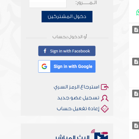
الـمـــــرور:
دخول المشتركين
أو الدخول بحساب
استرجاع الرمز السري
تسجيل عضو جديد
إعادة تفعيل حساب
البث المباشر