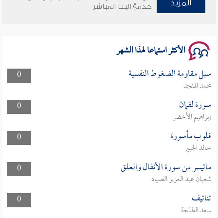
وأمنهم من خوف 9
المزيد
خدمة البث المباشر
سلسلة محاضرات نفحات رمضانية 1444هـ
الأكثر استماعا لهذا الشهر
سبل مقاومة الضغوط النفسية
0
محمد المنجد
سورة لقمان
0
إبراهيم الأخضر
قلوب مأسورة
0
خالد الجبير
ماتيسر من سورة الأنفال والعلق
0
شعبان عبد العزيز الصياد
تناتيف
0
سعد الطلحة