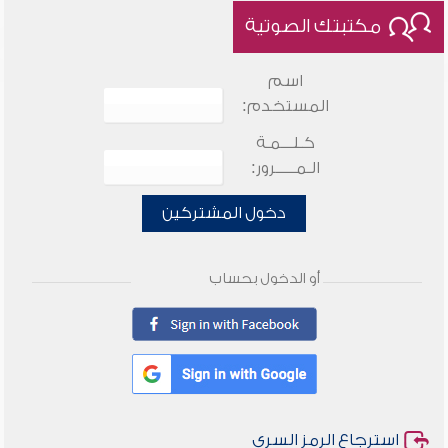
مكتبتك الصوتية
اسم
المستخدم:
كـلـــمـة
الـمـــــرور:
دخول المشتركين
أو الدخول بحساب
استرجاع الرمز السري