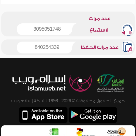
عدد مرات
3095051748
الاستماع
عدد مرات الحفظ
840254339
جميع الحقوق محفوظة © 2026 - 1998 لشبكة إسلام ويب