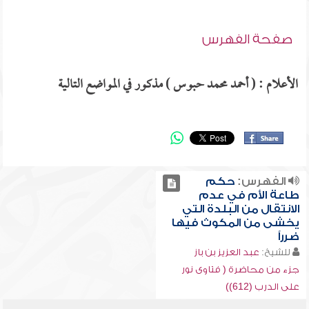
صفحة الفهرس
الأعلام : ( أحمد محمد حبوس ) مذكور في المواضع التالية
الفهرس:
حكم
طاعة الأم في عدم
الانتقال من البلدة التي
يخشى من المكوث فيها
ضرراً
للشيخ:
عبد العزيز بن باز
جزء من محاضرة ( فتاوى نور
على الدرب (612))