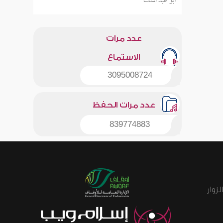
أبو عبد الملك
عدد مرات
الاستماع
3095008724
عدد مرات الحفظ
839774883
زوار