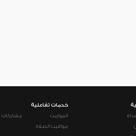
ية
خدمات تفاعلية
داة
المواريث
مشاركات ال
مواقيت الصلاة