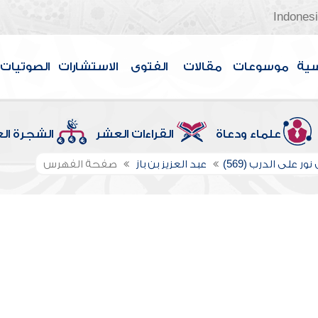
Indones
سية
موسوعات
مقالات
الفتوى
الاستشارات
الصوتيات
علماء ودعاة
القراءات العشر
الشجرة ال
ور على الدرب (569)
عبد العزيز بن باز
صفحة الفهرس