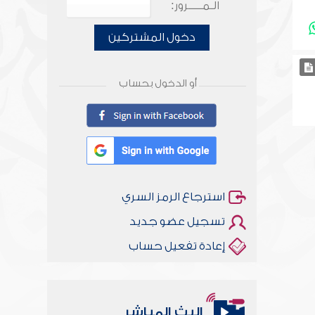
الـمـــــرور:
دخول المشتركين
أو الدخول بحساب
استرجاع الرمز السري
تسجيل عضو جديد
إعادة تفعيل حساب
البث المباشر