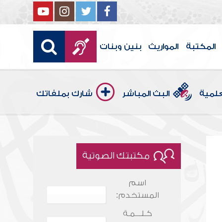
المكتبة
المواريث
بنين وبنات
علمية
البث المباشر
شارك بملفاتك
مكتبتك الصوتية
اسم
المستخدم:
كـلـــمـة