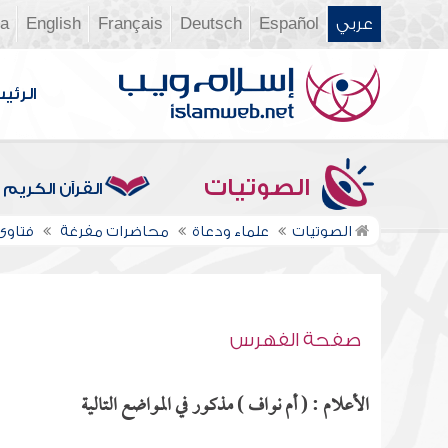
عربي
Español
Deutsch
Français
English
ia
الرئي
الصوتيات
القرآن الكريم
الصوتيات
علماء ودعاة
محاضرات مفرغة
فتاوى ن
صفحة الفهرس
الأعلام : ( أم نواف ) مذكور في المواضع التالية