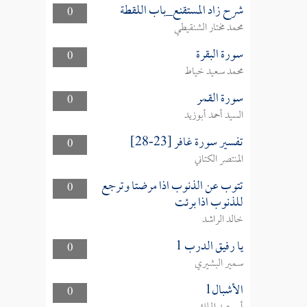
شرح زاد المستقنع_باب اللقطة
0
محمد مختار الشنقيطي
سورة البقرة
0
محمد سعيد خياط
سورة القمر
0
السيد أحمد أبوزيد
تفسير سورة غافر [23-28]
0
المنتصر الكتاني
تتوب عن الذنوب اذا مرضتا وترجع
0
للذنوب اذا برئت
خالد الراشد
يا رفيق الدرب 1
0
سمير البشيري
الأشبال1
0