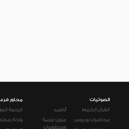
الصوتيات
محاور فرع
القرآن الكريم
أناشيد
الرحمة المه
محاضرات ودروس
متون علمية
واحة رمضان
ومنظومات