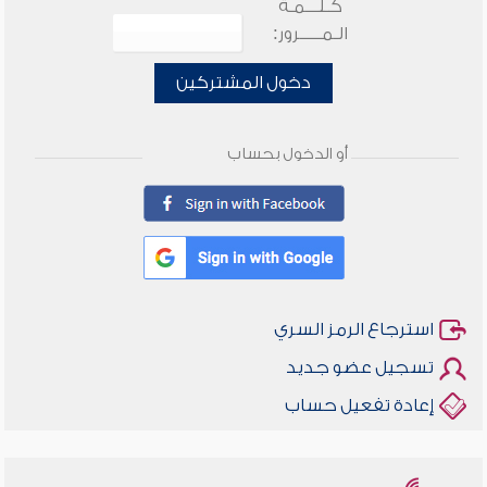
كـلـــمـة
الـمـــــرور:
دخول المشتركين
أو الدخول بحساب
استرجاع الرمز السري
تسجيل عضو جديد
إعادة تفعيل حساب