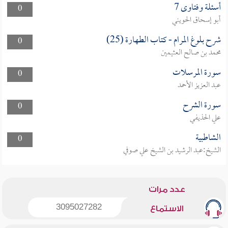
أسئلة وفتاوى 7
0
أبو إسحاق الحويني
شرح بلوغ المرام - كتاب الطهارة (25)
0
محمد بن صالح العثيمين
سورة المرسلات
0
عبد العزيز الأحمد
سورة الشرح
0
علي الحذيفي
الشاطبية
0
الشيخ:عبد الرشيد بن الشيخ علي صوفي
عدد مرات
3095027282
الاستماع