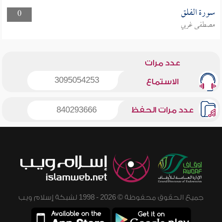
سورة الفلق
0
مصطفى غربي
عدد مرات
3095054253
الاستماع
عدد مرات الحفظ
840293666
جميع الحقوق محفوظة © 2026 - 1998 لشبكة إسلام ويب