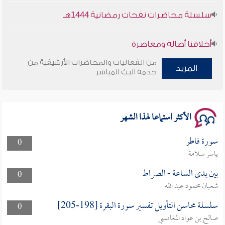
سلسلة محاضرات نفحات رمضانية 1444هـ
أخلاقنا أصالة ومعاصرة
من الفعاليات والمحاضرات الأرشيفية من
المزيد
وأمنهم من خوف 9
خدمة البث المباشر
سلسلة محاضرات نفحات رمضانية 1444هـ
الأكثر استماعا لهذا الشهر
سورة فاطر
0
ياسر سلامة
بين يدى الساعة - الصراط
0
شعبان محمود عبد الله
سلسلة محاسن التأويل تفسير سورة البقرة [198-205]
0
صالح بن عواد المغامسي