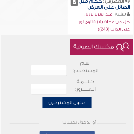
الفهرس:
حكم قتل
الصائل على العرض
للشيخ:
عبد العزيز بن باز
جزء من محاضرة ( فتاوى نور
على الدرب (243))
مكتبتك الصوتية
اسم
المستخدم:
كـلـــمـة
الـمـــــرور:
دخول المشتركين
أو الدخول بحساب