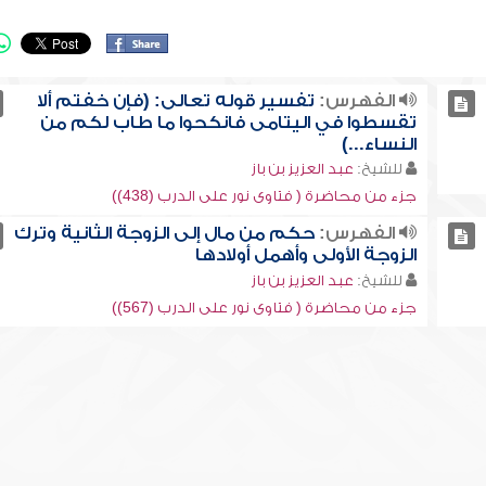
الفهرس:
تفسير قوله تعالى: (فإن خفتم ألا
تقسطوا في اليتامى فانكحوا ما طاب لكم من
النساء...)
للشيخ:
عبد العزيز بن باز
جزء من محاضرة ( فتاوى نور على الدرب (438))
الفهرس:
حكم من مال إلى الزوجة الثانية وترك
الزوجة الأولى وأهمل أولادها
للشيخ:
عبد العزيز بن باز
جزء من محاضرة ( فتاوى نور على الدرب (567))