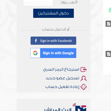
الـمـــــرور:
دخول المشتركين
أو الدخول بحساب
استرجاع الرمز السري
تسجيل عضو جديد
إعادة تفعيل حساب
البث المباشر