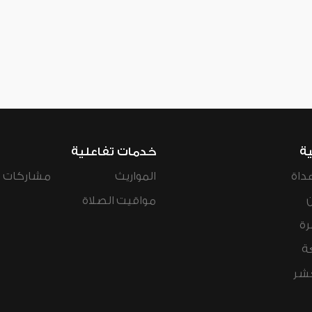
ية
خدمات تفاعلية
داة
المواريث
مشاركات ال
مواقيت الصلاة
رة
ة
عشر