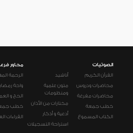
الصوتيات
محاور فرع
القرآن الكريم
أناشيد
الرحمة المه
محاضرات ودروس
متون علمية
واحة رمضان
ومنظومات
محاضرات مفرغة
الحج و العم
مختارات من الأذان
خطب جمعة
خطب جمع
أدعية و أذكار
الكتاب المسموع
القراءات ال
استراحة التسجيلات