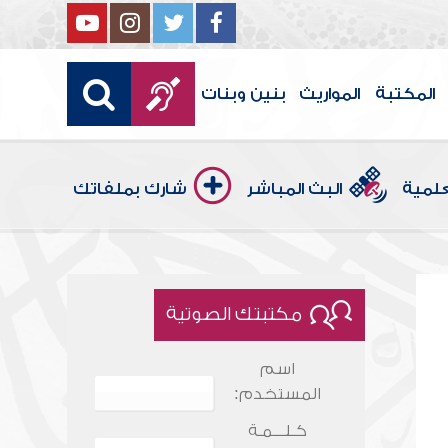
المكتبة
المواريث
بنين وبنات
علمية
البث المباشر
شارك بملفاتك
مكتبتك الصوتية
اسم
المستخدم:
كـلـــمـة