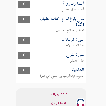
أسئلة وفتاوى 7
0
أبو إسحاق الحويني
شرح بلوغ المرام - كتاب الطهارة
0
(25)
محمد بن صالح العثيمين
سورة المرسلات
0
عبد العزيز الأحمد
سورة الشرح
0
علي الحذيفي
الشاطبية
0
الشيخ:عبد الرشيد بن الشيخ علي صوفي
عدد مرات
الاستماع