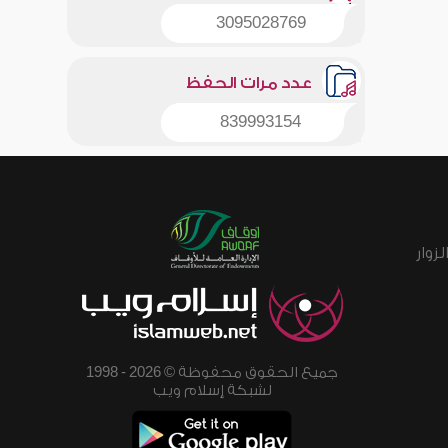
3095028769
عدد مرات الحفظ
839993154
زوار
جميع الحقوق محفوظة © 2026 - 1998
لشبكة إسلام ويب