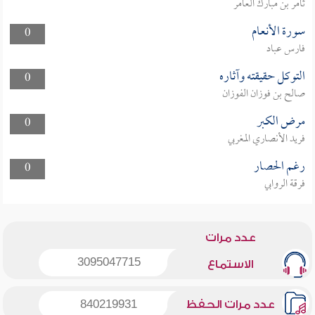
ثامر بن مبارك العامر
سورة الأنعام
0
فارس عباد
التوكل حقيقته وآثاره
0
صالح بن فوزان الفوزان
مرض الكبر
0
فريد الأنصاري المغربي
رغم الحصار
0
فرقة الروابي
عدد مرات
3095047715
الاستماع
عدد مرات الحفظ
840219931