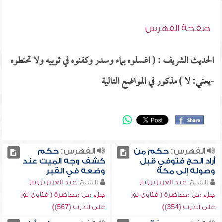
صفحة الفهرس
الحديث الشريف : ( اغسلوه بماء وسدر وكفنوه في ثوبيه ولا تحنطوه
-يعني: لا ) مذكور في المواضع التالية
الفهرس:
حكم من
الفهرس:
حكم
أراد الحج فتوفي قبل
كشف وجه الميت عند
وصوله إلى مكة
وضعه في القبر
للشيخ:
عبد العزيز بن باز
للشيخ:
عبد العزيز بن باز
جزء من محاضرة ( فتاوى نور
جزء من محاضرة ( فتاوى نور
على الدرب (354))
على الدرب (567))