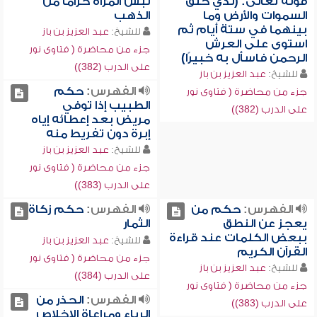
قوله تعالى: (لذي خلق
لبس المرأة حزاماً من
السموات والأرض وما
الذهب
بينهما في ستة أيام ثم
للشيخ:
عبد العزيز بن باز
استوى على العرش
جزء من محاضرة ( فتاوى نور
الرحمن فاسأل به خبيرًا)
على الدرب (382))
للشيخ:
عبد العزيز بن باز
الفهرس:
حكم
جزء من محاضرة ( فتاوى نور
الطبيب إذا توفي
على الدرب (382))
مريض بعد إعطائه إياه
إبرة دون تفريط منه
للشيخ:
عبد العزيز بن باز
جزء من محاضرة ( فتاوى نور
على الدرب (383))
الفهرس:
حكم من
الفهرس:
حكم زكاة
يعجز عن النطق
الثمار
ببعض الكلمات عند قراءة
للشيخ:
عبد العزيز بن باز
القرآن الكريم
جزء من محاضرة ( فتاوى نور
للشيخ:
عبد العزيز بن باز
على الدرب (384))
جزء من محاضرة ( فتاوى نور
الفهرس:
الحذر من
على الدرب (383))
الرياء ومراعاة الإخلاص