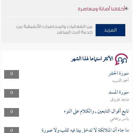
أخلاقنا أصالة ومعاصرة
وأمنهم من خوف 9
من الفعاليات والمحاضرات الأرشيفية من
المزيد
خدمة البث المباشر
سلسلة محاضرات نفحات رمضانية 1444هـ
الأكثر استماعا لهذا الشهر
سورة الحشر
0
أحمد الديب
سورة المسد
0
ماجد فاروق
تابع أقوال التابعين , والكلام على النوء
0
ياسر برهامي
ما جاء أن الملائكة لا تدخل بيتا فيه كلب ولا صورة
0