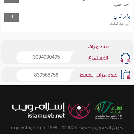
أحمد حطيبة
يا مركزي
0
أبو عبد الملك
عدد مرات
3094990495
الاستماع
عدد مرات الحفظ
839568756
جميع الحقوق محفوظة © 2026 - 1998 لشبكة إسلام ويب