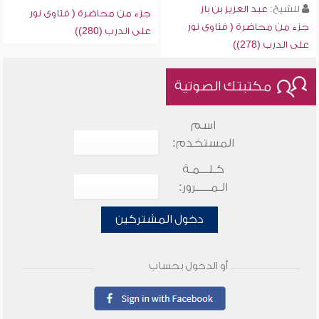
للشيخ:
عبد العزيز بن باز
جزء من محاضرة ( فتاوى نور
جزء من محاضرة ( فتاوى نور
على الدرب (280))
على الدرب (278))
مكتبتك الصوتية
اسم
المستخدم:
كـلـــمـة
الـمـــــرور:
دخول المشتركين
أو الدخول بحساب