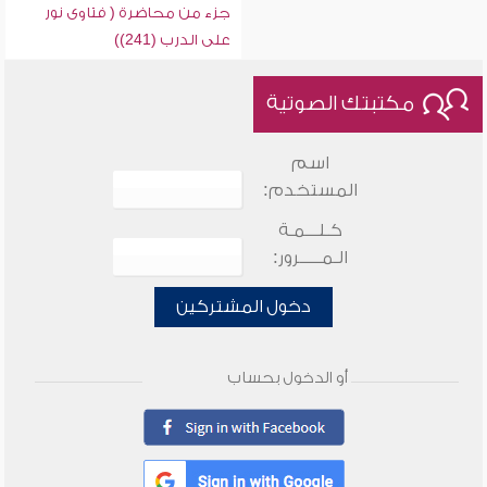
جزء من محاضرة ( فتاوى نور
على الدرب (241))
مكتبتك الصوتية
اسم
المستخدم:
كـلـــمـة
الـمـــــرور:
دخول المشتركين
أو الدخول بحساب