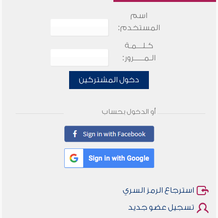
اسم
المستخدم:
كـلـــمـة
الـمـــــرور:
دخول المشتركين
أو الدخول بحساب
استرجاع الرمز السري
تسجيل عضو جديد