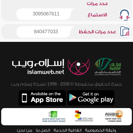
عدد مرات
3095067611
الاستماع
عدد مرات الحفظ
840477033
جميع الحقوق محفوظة © 2026 - 1998 لشبكة إسلام ويب
وثيقة الخصوصية
اتفاقية الخدمة
اتصل بنا
من نحن