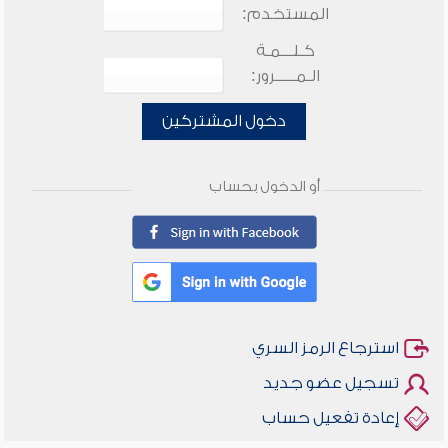
المستخدم:
كـلـــمـة
الـمـــــرور:
دخول المشتركين
أو الدخول بحساب
استرجاع الرمز السري
تسجيل عضو جديد
إعادة تفعيل حساب