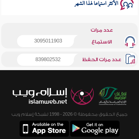
الأكثر استماعا لهذا الشهر
عدد مرات
3095011903
الاستماع
عدد مرات الحفظ
839802532
جميع الحقوق محفوظة © 2026 - 1998 لشبكة إسلام ويب